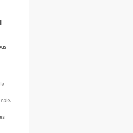
u
ous
la
nale.
des