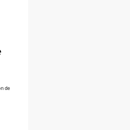
e
on de