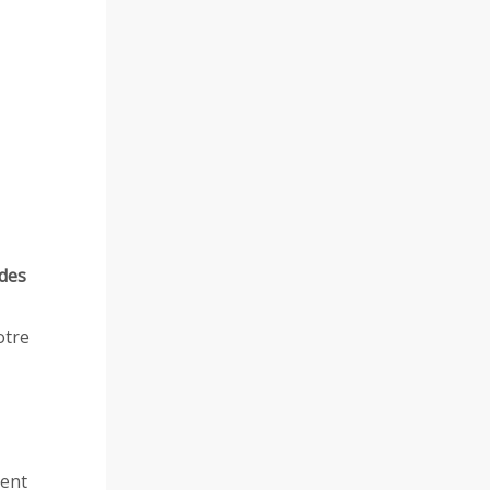
 des
otre
ment